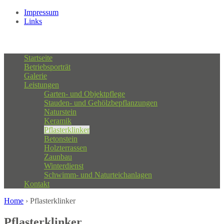
Impressum
Links
Menu
Startseite
Betriebsporträt
Galerie
Leistungen
Garten- und Objektpflege
Stauden- und Gehölzbepflanzungen
Naturstein
Keramik
Pflasterklinker
Betonstein
Holzterrassen
Zaunbau
Winterdienst
Schwimm- und Naturteichanlagen
Kontakt
Home
›
Pflasterklinker
Pflasterklinker