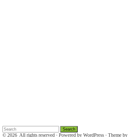
Search
for:
© 2026
All rights reserved
·
Powered by
WordPress
·
Theme by